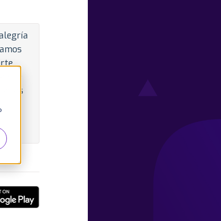
alegría
tamos
rte
ra que
racias
o