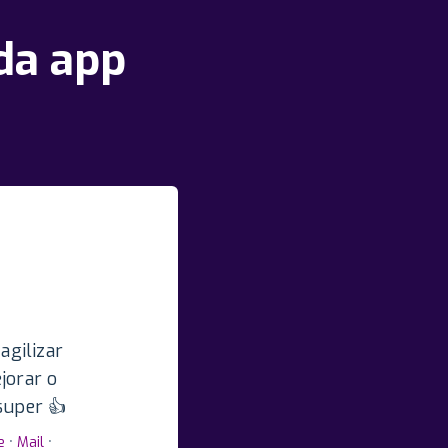
nda app
agilizar
jorar o
super 👍
e
•
Mail
•