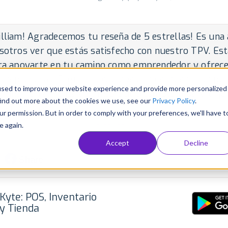
lliam! Agradecemos tu reseña de 5 estrellas! Es una 
sotros ver que estás satisfecho con nuestro TPV. Es
ra apoyarte en tu camino como emprendedor y ofrece
nes prácticas. Seguiremos trabajando arduamente pa
used to improve your website experience and provide more personalized
a una herramienta aún más útil y completa para ti. ¡G
find out more about the cookies we use, see our
Privacy Policy
.
fiar en nosotros! 💚
ur permission. But in order to comply with your preferences, we'll have t
e again.
per • September 12, 2023 •
Translate
blished
Accept
Decline
Share
Kyte: POS, Inventario
y Tienda