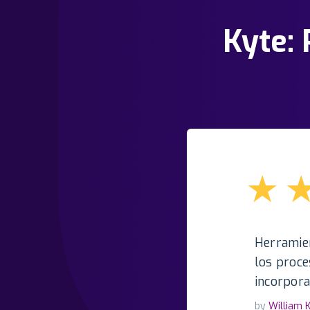
Kyte: 
★
Herramien
los proce
incorpora
by
William K